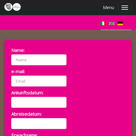
Menu
Toggl
navig
Name:
e-mail:
Ankunftsdatum:
Abreisedatum:
Erwachsene: