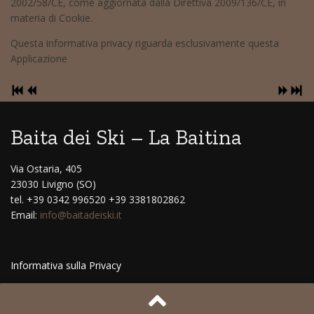
2002/58/CE, come aggiornata dalla Direttiva 2009/136/CE, in
materia di Cookie.
Questa informativa privacy riguarda esclusivamente questa
Applicazione
Baita dei Ski – La Baitina
Via Ostaria, 405
23030 Livigno (SO)
tel. +39 0342 996520 +39 3381802862
Email:
info@baitadeiski.it
Informativa sulla Privacy