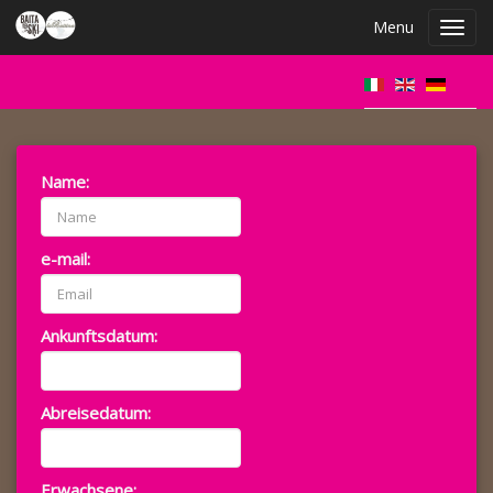
Menu
Toggl
navig
Name:
e-mail:
Ankunftsdatum:
Abreisedatum:
Erwachsene: