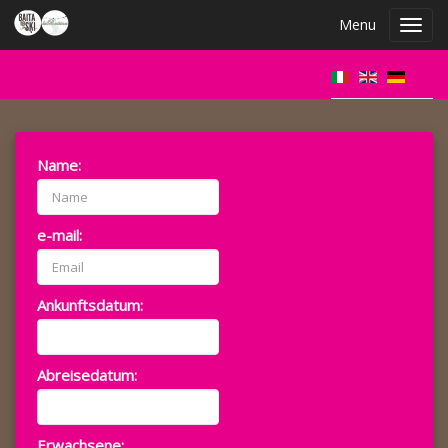
Menu
Toggl
navig
Name:
e-mail:
Ankunftsdatum:
Abreisedatum:
Erwachsene: