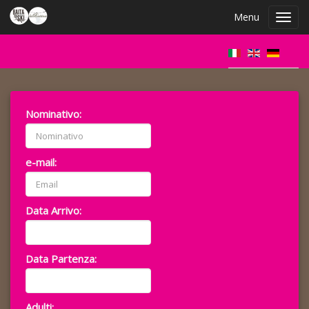
Menu
Toggl
navig
Nominativo:
e-mail:
Data Arrivo:
Data Partenza:
Adulti: