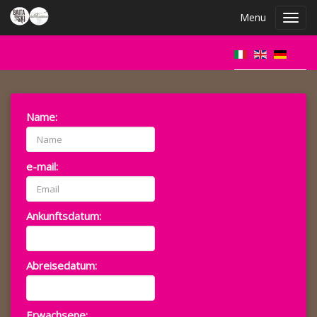
Menu
Toggl
navig
Name:
e-mail:
Ankunftsdatum:
Abreisedatum:
Erwachsene: