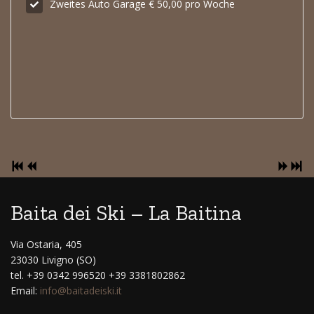
Zweites Auto Garage € 50,00 pro Woche
Baita dei Ski – La Baitina
Via Ostaria, 405
23030 Livigno (SO)
tel. +39 0342 996520 +39 3381802862
Email:
info@baitadeiski.it