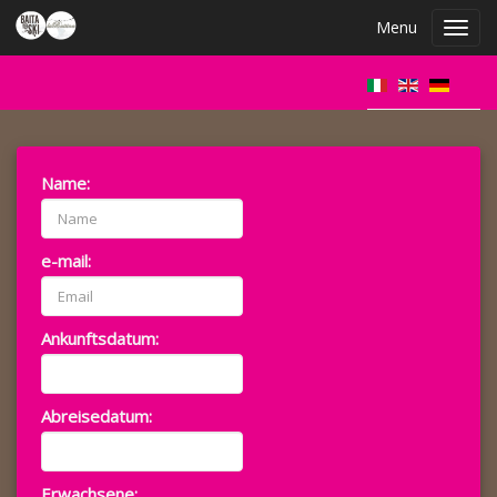
Menu
Toggl
navig
Name:
e-mail:
Ankunftsdatum:
Abreisedatum:
Erwachsene: