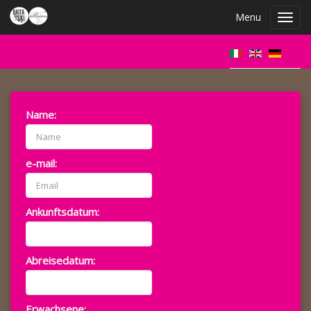
Menu
Toggl
navig
Name:
e-mail:
Ankunftsdatum:
Abreisedatum:
Erwachsene: